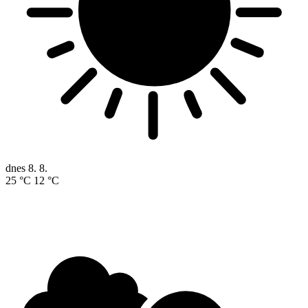
dnes
8. 8.
25 °C
12 °C