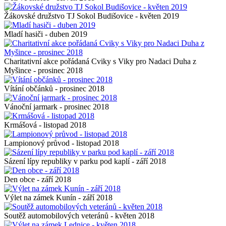
Žákovské družstvo TJ Sokol Budišovice - květen 2019
Mladí hasiči - duben 2019
Charitativní akce pořádaná Cviky s Viky pro Nadaci Duha z
Myšince - prosinec 2018
Vítání občánků - prosinec 2018
Vánoční jarmark - prosinec 2018
Krmášová - listopad 2018
Lampionový průvod - listopad 2018
Sázení lípy republiky v parku pod kaplí - září 2018
Den obce - září 2018
Výlet na zámek Kunín - září 2018
Soutěž automobilových veteránů - květen 2018