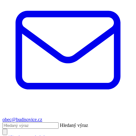
obec@budisovice.cz
Hledaný výraz