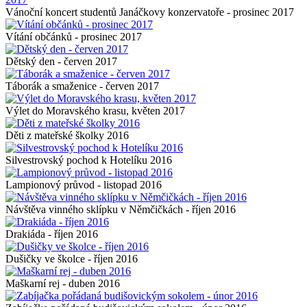
Vánoční koncert studentů Janáčkovy konzervatoře - prosinec 2017
Vítání občánků - prosinec 2017
Dětský den - červen 2017
Táborák a smaženice - červen 2017
Výlet do Moravského krasu, květen 2017
Děti z mateřské školky 2016
Silvestrovský pochod k Hotelíku 2016
Lampionový průvod - listopad 2016
Návštěva vinného sklípku v Němčičkách - říjen 2016
Drakiáda - říjen 2016
Dušičky ve školce - říjen 2016
Maškarní rej - duben 2016