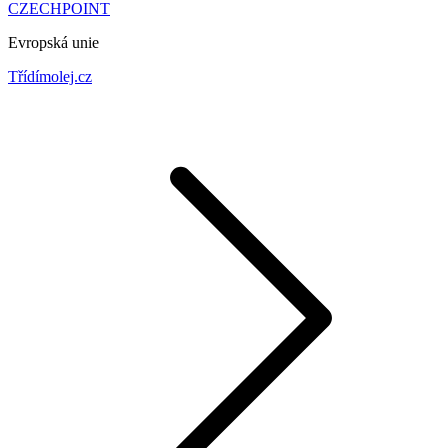
CZECHPOINT
Evropská unie
Třídímolej.cz