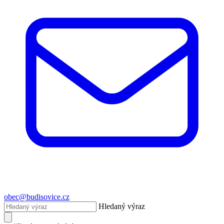
obec@budisovice.cz
Hledaný výraz