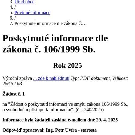
Úřad obce
/
Povinné informace
/
Poskytnuté informace dle zákona č.…
Poskytnuté informace dle
zákona č. 106/1999 Sb.
Rok 2025
Výroční zpráva
... zde k nahlédnutí
Typ: PDF dokument, Velikost:
266.52 kB
Žádost č. 1
na "Žádost o poskytnutí informací ve smylu zákona 106/1999 Sb.,
o svobodném přístupu k informacím". (č.j. 240/2025)
Informace byla žadateli zaslána e-mailem dne 29. 4. 2025
Odpověď zpracoval: Ing. Petr Uvíra - starosta