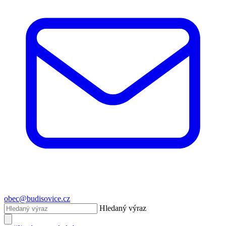
obec@budisovice.cz
Hledaný výraz