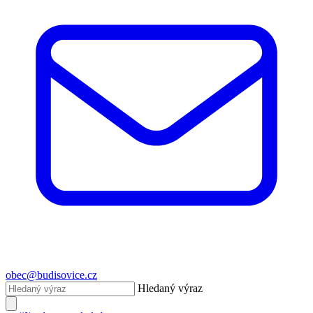
obec@budisovice.cz
Hledaný výraz