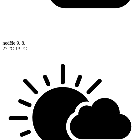
neděle
9. 8.
27 °C
13 °C