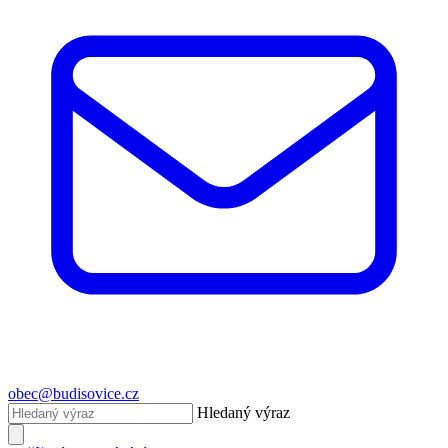
obec@budisovice.cz
Hledaný výraz