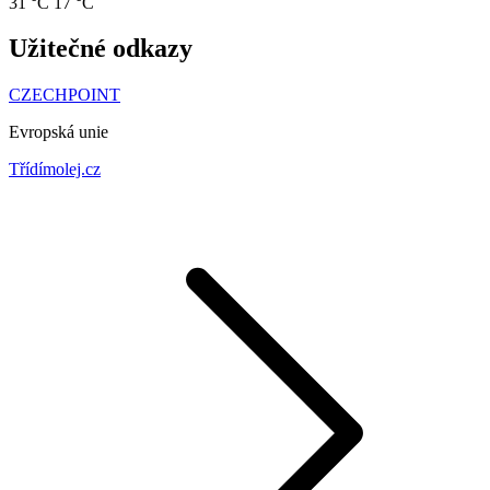
31 °C
17 °C
Užitečné odkazy
CZECHPOINT
Evropská unie
Třídímolej.cz