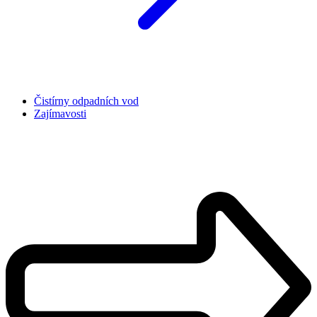
Čistírny odpadních vod
Zajímavosti