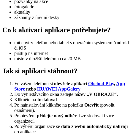
pozvánky na akce
fotogalerie
aktuality
záznamy z úřední desky
Co k aktivaci aplikace potřebujete?
mít chytrý telefon nebo tablet s operačním systémem Android
či iOS
přístup na internet
místo v úložišti telefonu cca 20 MB
Jak si aplikaci stáhnout?
Ve vašem telefonu si
otevřete aplikaci
Obchod Play
,
App
Store
nebo
HUAWEI AppGalery
Do vyhledávacího okna zadejte název
„V OBRAZE“.
Klikněte na
Instalovat
.
Po nainstalování klikněte na položku
Otevřít
(povolit
oznámení).
Po otevření
přidejte nový odběr
. Lze sledovat i více
organizací.
Po výběru organizace se
data z webu automaticky nahrají
do aplikace.