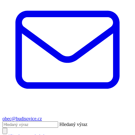
obec@budisovice.cz
Hledaný výraz