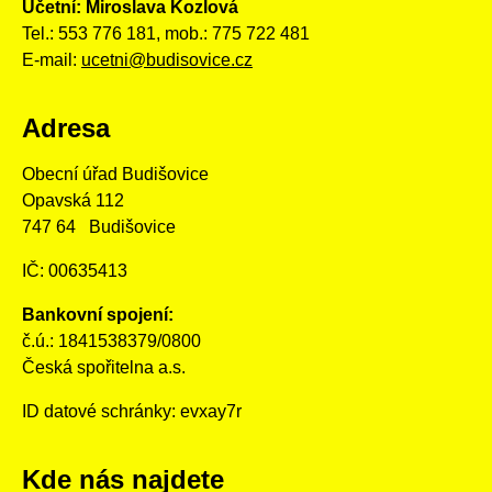
Účetní: Miroslava Kozlová
Tel.: 553 776 181, mob.: 775 722 481
E-mail:
ucetni@budisovice.cz
Adresa
Obecní úřad Budišovice
Opavská 112
747 64 Budišovice
IČ: 00635413
Bankovní spojení:
č.ú.: 1841538379/0800
Česká spořitelna a.s.
ID datové schránky: evxay7r
Kde nás najdete