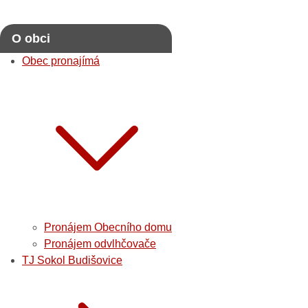
O obci
Obec pronajímá
Pronájem Obecního domu
Pronájem odvlhčovače
TJ Sokol Budišovice