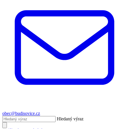
obec@budisovice.cz
Hledaný výraz