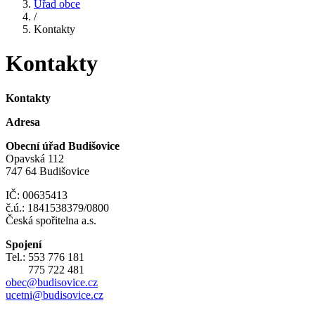
Úřad obce
/
Kontakty
Kontakty
Kontakty
Adresa
Obecní úřad Budišovice
Opavská 112
747 64 Budišovice
IČ: 00635413
č.ú.: 1841538379/0800
Česká spořitelna a.s.
Spojení
Tel.: 553 776 181
775 722 481
obec@budisovice.cz
ucetni@budisovice.cz