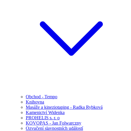
Obchod - Tempo
Knihovna
Masáže a kineziotaping - Radka Rybková
Kamenictví Widenka
PROHELIS s. r. o
KOVOPAS - Jan Folwarczny
Ozvučení slavnostních událostí