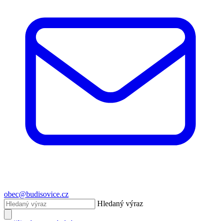
obec@budisovice.cz
Hledaný výraz