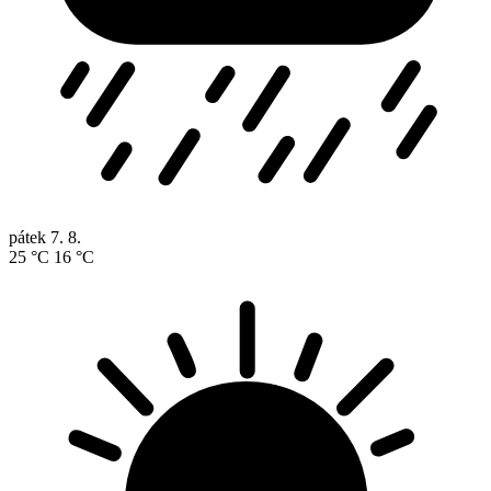
pátek
7. 8.
25 °C
16 °C