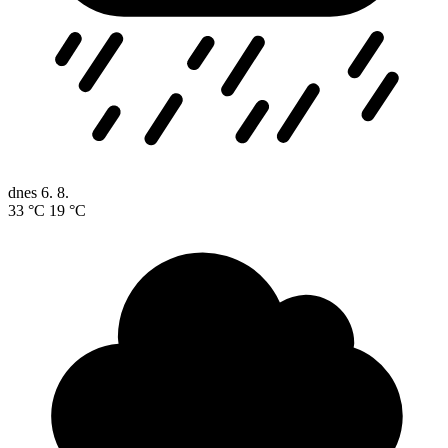
dnes
6. 8.
33 °C
19 °C