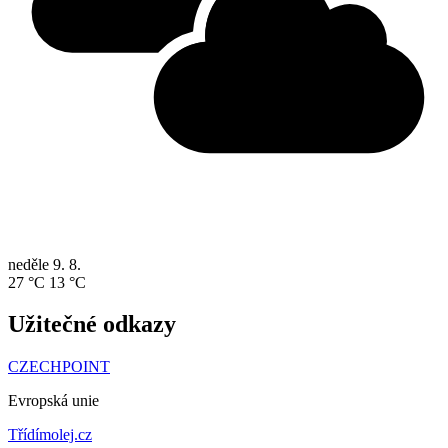
neděle
9. 8.
27 °C
13 °C
Užitečné odkazy
CZECHPOINT
Evropská unie
Třídímolej.cz