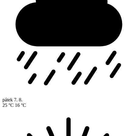
pátek
7. 8.
25 °C
16 °C