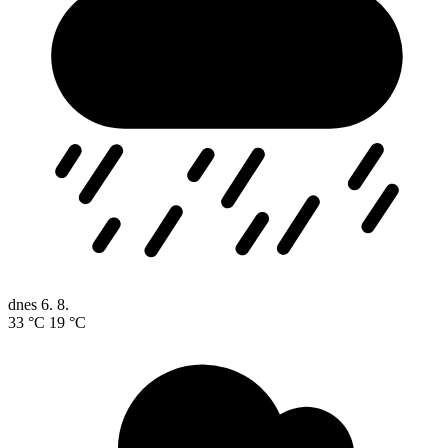
dnes
6. 8.
33 °C
19 °C