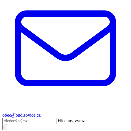
obec@budisovice.cz
Hledaný výraz