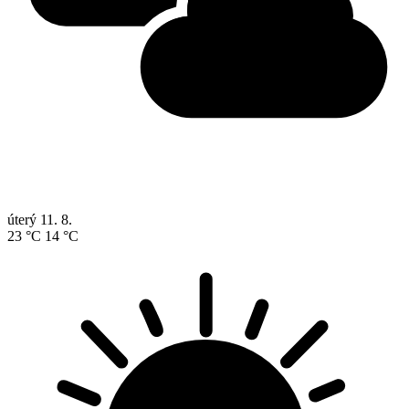
úterý
11. 8.
23 °C
14 °C