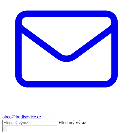
obec@budisovice.cz
Hledaný výraz