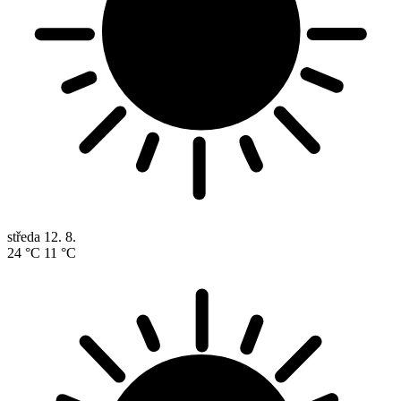
středa
12. 8.
24 °C
11 °C