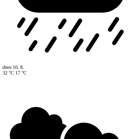
dnes
10. 8.
32 °C
17 °C